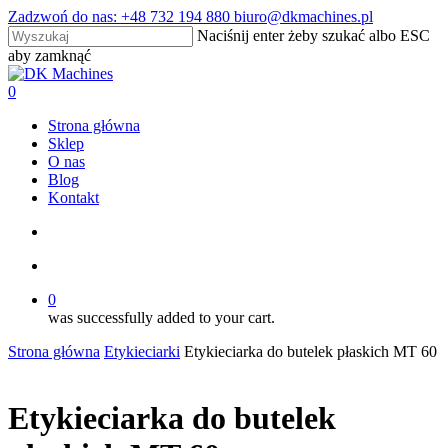
Skip
Zadzwoń do nas: +48 732 194 880 biuro@dkmachines.pl
to
Naciśnij enter żeby szukać albo ESC
main
aby zamknąć
content
Close
Search
search
account
0
Menu
Strona główna
Sklep
O nas
Blog
Kontakt
search
account
0
was successfully added to your cart.
Strona główna
Etykieciarki
Etykieciarka do butelek płaskich MT 60
Etykieciarka do butelek