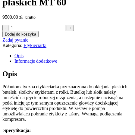
płaskich MT 60
9500,00
zł
ilość
Etykieciarka
Dodaj do koszyka
do
Zadaj pytanie
butelek
Kategoria:
Etykieciarki
płaskich
MT
Opis
60
Informacje dodatkowe
Opis
Półautomatyczna etykieciarka przeznaczona do oklejania płaskich
butelek, słoików etykietami z rolki. Butelkę lub słoik należy
umieścić na płycie roboczej urządzenia, a następnie nacisnąć na
pedał inicjując tym samym opuszczenie głowicy dociskającej
etykietę do powierzchni produktu. W zestawie pompa
umożliwiająca pobranie etykiety z taśmy. Wymaga podłączenia
kompresora.
Specyfikacja: