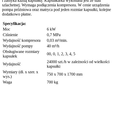
i zamyka każdą kapsułkę. Kapsułkarka wykonana jest ze stali
szlachetnej. Wymaga podłączenia kompresora. W cenie urządzenia
pompa próżniowa oraz matryca pod jeden rozmiar kapsułki, kolejne
dodatkowo płatne.
Specyfikacja:
Moc
6 kW
Ciśnienie
0,7 MPa
Wydajność kompresora
0,03 m³/min.
Wydajność pompy
40 m³/h
Obsługiwane rozmiary
00, 0, 1, 2, 3, 4, 5
kapsułek
24000 szt./h w zależności od wielkości
Wydajność
kapsułki
Wymiary (dł. x szer. x
750 x 700 x 1700 mm
wys.)
Waga
700 kg