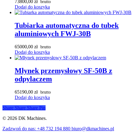
73800,00
zł
Dodaj do koszyka
Tubiarka automatyczna do tubek
aluminiowych FWJ-30B
65000,00
zł
Dodaj do koszyka
Młynek przemysłowy SF-50B z
odpylaczem
65190,00
zł
Dodaj do koszyka
Share
Share
Share
Pin
© 2026 DK Machines.
Close
Zadzwoń do nas: +48 732 194 880 biuro@dkmachines.pl
Menu