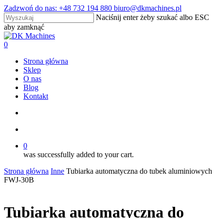
Skip
Zadzwoń do nas: +48 732 194 880 biuro@dkmachines.pl
to
Naciśnij enter żeby szukać albo ESC
main
aby zamknąć
content
Close
Search
search
account
0
Menu
Strona główna
Sklep
O nas
Blog
Kontakt
search
account
0
was successfully added to your cart.
Strona główna
Inne
Tubiarka automatyczna do tubek aluminiowych
FWJ-30B
Tubiarka automatyczna do