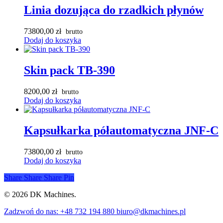
Linia dozująca do rzadkich płynów
73800,00
zł
Dodaj do koszyka
Skin pack TB-390
8200,00
zł
Dodaj do koszyka
Kapsułkarka półautomatyczna JNF-C
73800,00
zł
Dodaj do koszyka
Share
Share
Share
Pin
© 2026 DK Machines.
Close
Zadzwoń do nas: +48 732 194 880 biuro@dkmachines.pl
Menu