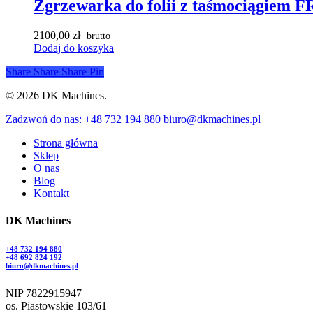
Zgrzewarka do folii z taśmociągiem F
2100,00
zł
Dodaj do koszyka
Share
Share
Share
Pin
© 2026 DK Machines.
Close
Zadzwoń do nas: +48 732 194 880 biuro@dkmachines.pl
Menu
Strona główna
Sklep
O nas
Blog
Kontakt
DK Machines
+48 732 194 880
+48 692 824 192
biuro@dkmachines.pl
NIP 7822915947
os. Piastowskie 103/61