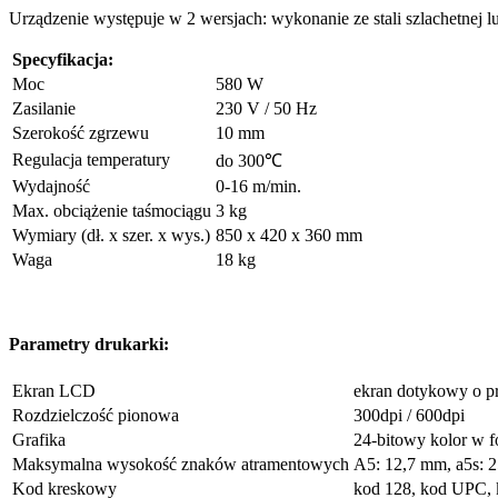
Urządzenie występuje w 2 wersjach: wykonanie ze stali szlachetnej
Specyfikacja:
Moc
580 W
Zasilanie
230 V / 50 Hz
Szerokość zgrzewu
10 mm
Regulacja temperatury
do 300℃
Wydajność
0-16 m/min.
Max. obciążenie taśmociągu
3 kg
Wymiary (dł. x szer. x wys.)
850 x 420 x 360 mm
Waga
18 kg
Parametry drukarki:
Ekran LCD
ekran dotykowy o pr
Rozdzielczość pionowa
300dpi / 600dpi
Grafika
24-bitowy kolor w f
Maksymalna wysokość znaków atramentowych
A5: 12,7 mm, a5s: 
Kod kreskowy
kod 128, kod UPC,